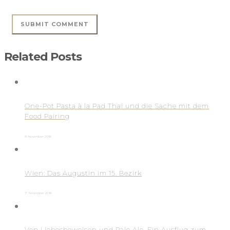
Related Posts
One-Pot Pasta à la Pad Thai und die Sache mit dem
Food Pairing
8. November 2016
Wien: Das Augustin im 15. Bezirk
7. November 2016
Von Liebesbeweisen und Pale Ale. Ein Ausflug zum