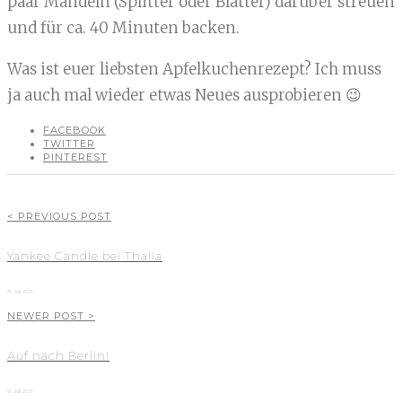
paar Mandeln (Splitter oder Blätter) darüber streuen
und für ca. 40 Minuten backen.
Was ist euer liebsten Apfelkuchenrezept? Ich muss
ja auch mal wieder etwas Neues ausprobieren 😉
FACEBOOK
TWITTER
PINTEREST
< PREVIOUS POST
Yankee Candle bei Thalia
8. Juli 2011
NEWER POST >
Auf nach Berlin!
9. Juli 2011