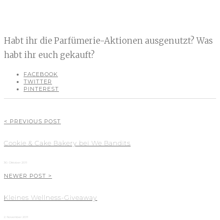
Habt ihr die Parfümerie-Aktionen ausgenutzt? Was
habt ihr euch gekauft?
FACEBOOK
TWITTER
PINTEREST
< PREVIOUS POST
Cookie & Cake Bakery bei We Bandits
30. Oktober 2011
NEWER POST >
Kleines Wellness-Giveaway
2. November 2011