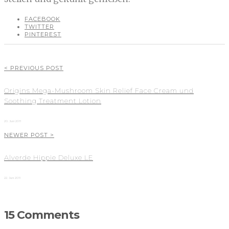
FACEBOOK
TWITTER
PINTEREST
< PREVIOUS POST
Origins Mega-Mushroom Skin Relief Face Cream und
Soothing Treatment Lotion
20. Juni 2011
NEWER POST >
Alverde Hippie Deluxe LE
22. Juni 2011
15 Comments