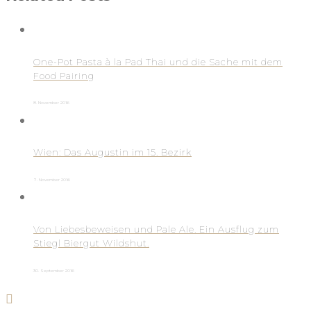
One-Pot Pasta à la Pad Thai und die Sache mit dem
Food Pairing
8. November 2016
Wien: Das Augustin im 15. Bezirk
7. November 2016
Von Liebesbeweisen und Pale Ale. Ein Ausflug zum
Stiegl Biergut Wildshut.
30. September 2016