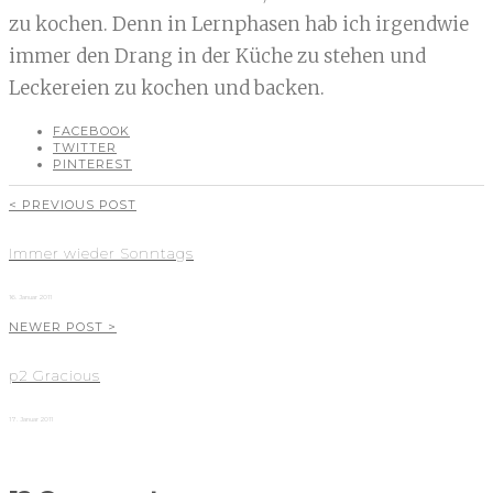
zu kochen. Denn in Lernphasen hab ich irgendwie
immer den Drang in der Küche zu stehen und
Leckereien zu kochen und backen.
FACEBOOK
TWITTER
PINTEREST
< PREVIOUS POST
Immer wieder Sonntags
16. Januar 2011
NEWER POST >
p2 Gracious
17. Januar 2011