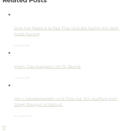
Related Posts
One-Pot Pasta à la Pad Thai und die Sache mit dem
Food Pairing
8. November 2016
Wien: Das Augustin im 15. Bezirk
7. November 2016
Von Liebesbeweisen und Pale Ale. Ein Ausflug zum
Stiegl Biergut Wildshut.
30. September 2016