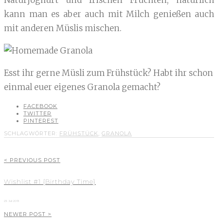
Naturjoghurt und frischen Früchten, natürlich
kann man es aber auch mit Milch genießen auch
mit anderen Müslis mischen.
Esst ihr gerne Müsli zum Frühstück? Habt ihr schon
einmal euer eigenes Granola gemacht?
FACEBOOK
TWITTER
PINTEREST
SCHLAGWÖRTER:
FRÜHSTÜCK
,
GRANOLA
< PREVIOUS POST
Wishlist #1 {Birthday Time}
23. Juli 2013
NEWER POST >