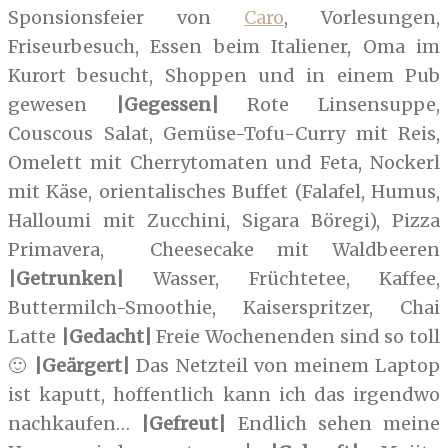
Sponsionsfeier von
Caro
, Vorlesungen,
Friseurbesuch, Essen beim Italiener, Oma im
Kurort besucht, Shoppen und in einem Pub
gewesen
|Gegessen|
Rote Linsensuppe,
Couscous Salat, Gemüse-Tofu-Curry mit Reis,
Omelett mit Cherrytomaten und Feta, Nockerl
mit Käse, orientalisches Buffet (Falafel, Humus,
Halloumi mit Zucchini, Sigara Böregi), Pizza
Primavera, Cheesecake mit Waldbeeren
|Getrunken|
Wasser, Früchtetee, Kaffee,
Buttermilch-Smoothie, Kaiserspritzer, Chai
Latte
|Gedacht|
Freie Wochenenden sind so toll
🙂
|Geärgert|
Das Netzteil von meinem Laptop
ist kaputt, hoffentlich kann ich das irgendwo
nachkaufen…
|Gefreut|
Endlich sehen meine