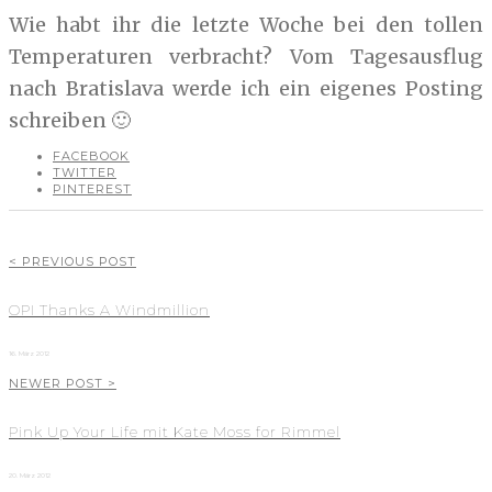
Wie habt ihr die letzte Woche bei den tollen
Temperaturen verbracht? Vom Tagesausflug
nach Bratislava werde ich ein eigenes Posting
schreiben 🙂
FACEBOOK
TWITTER
PINTEREST
< PREVIOUS POST
OPI Thanks A Windmillion
16. März 2012
NEWER POST >
Pink Up Your Life mit Kate Moss for Rimmel
20. März 2012