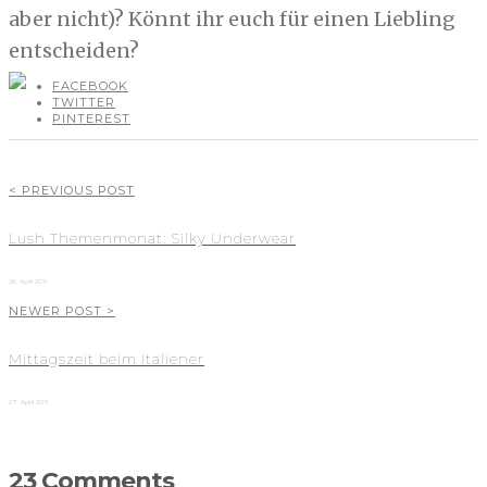
aber nicht)? Könnt ihr euch für einen Liebling
entscheiden?
FACEBOOK
TWITTER
PINTEREST
< PREVIOUS POST
Lush Themenmonat: Silky Underwear
26. April 2011
NEWER POST >
Mittagszeit beim Italiener
27. April 2011
23 Comments