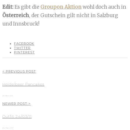
Edit:
Es gibt die
Groupon Aktion
wohl doch auch in
Österreich
, der Gutschein gilt nicht in Salzburg
und Innsbruck!
FACEBOOK
TWITTER
PINTEREST
< PREVIOUS POST
Heidelbeer Pancakes
23. März 2011
NEWER POST >
Outfit 24/03/11
24. März 2011