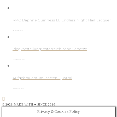
MAC Daphne Guinness LE Endless Night Nail Lacquer
4. Januar 2012
Blogvorstellung: österreichische Schätze
17. Oktober 2011
Aufgebraucht im letzten Quartal
11. Oktober 2011
© 2026 MADE WITH ♥ SINCE 2010
Privacy & Cookies Policy