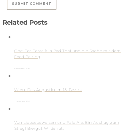
Related Posts
One-Pot Pasta à la Pad Thai und die Sache mit dem
Food Pairing
8. November 2016
Wien: Das Augustin im 15. Bezirk
7. November 2016
Von Liebesbeweisen und Pale Ale. Ein Ausflug zum
Stiegl Biergut Wildshut.