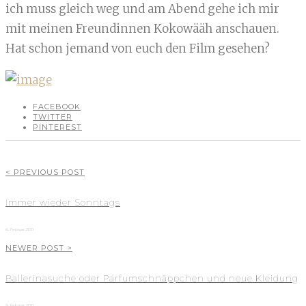
ich muss gleich weg und am Abend gehe ich mir
mit meinen Freundinnen Kokowääh anschauen.
Hat schon jemand von euch den Film gesehen?
FACEBOOK
TWITTER
PINTEREST
< PREVIOUS POST
Immer wieder Sonntags
6. Februar 2011
NEWER POST >
Ballerinasuche oder Parfumschnäppchen und neue Kleidung
9. Februar 2011