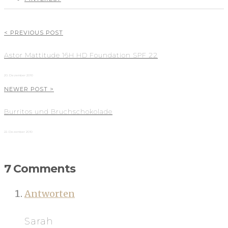
< PREVIOUS POST
Astor Mattitude 16H HD Foundation SPF 22
20. Dezember 2010
NEWER POST >
Burritos und Bruchschokolade
22. Dezember 2010
7 Comments
Antworten
Sarah