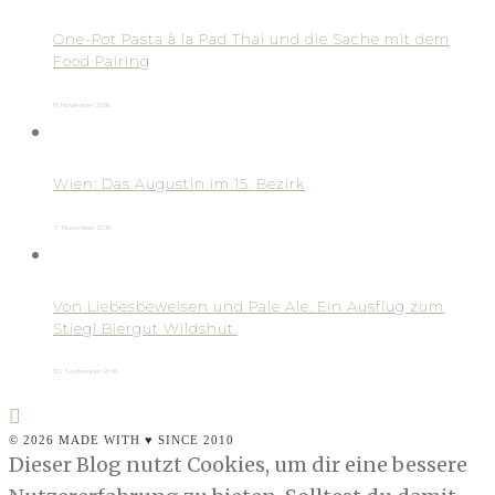
One-Pot Pasta à la Pad Thai und die Sache mit dem
Food Pairing
8. November 2016
Wien: Das Augustin im 15. Bezirk
7. November 2016
Von Liebesbeweisen und Pale Ale. Ein Ausflug zum
Stiegl Biergut Wildshut.
30. September 2016
© 2026 MADE WITH ♥ SINCE 2010
Dieser Blog nutzt Cookies, um dir eine bessere