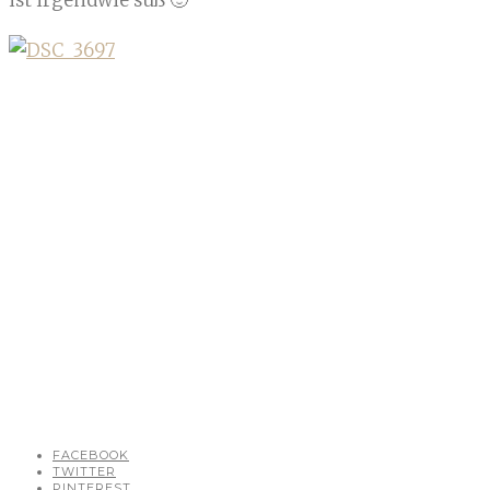
ist irgendwie süß 🙂
FACEBOOK
TWITTER
PINTEREST