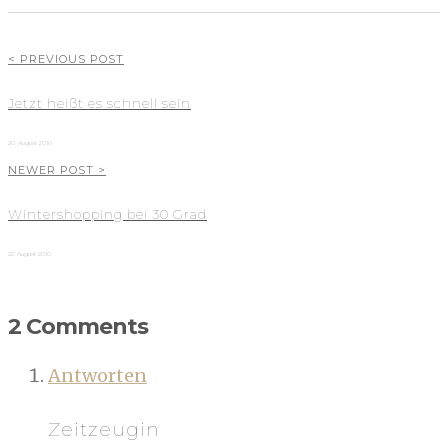
< PREVIOUS POST
Jetzt heißt es schnell sein
20. August 2010
NEWER POST >
Wintershopping bei 30 Grad
22. August 2010
2 Comments
Antworten
Zeitzeugin