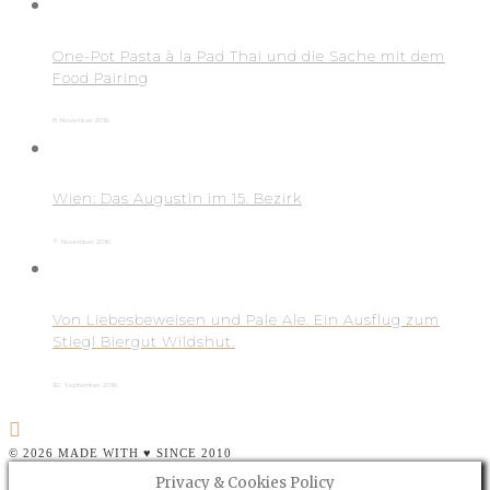
One-Pot Pasta à la Pad Thai und die Sache mit dem
Food Pairing
8. November 2016
Wien: Das Augustin im 15. Bezirk
7. November 2016
Von Liebesbeweisen und Pale Ale. Ein Ausflug zum
Stiegl Biergut Wildshut.
30. September 2016
© 2026 MADE WITH ♥ SINCE 2010
Privacy & Cookies Policy