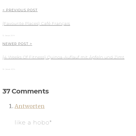
< PREVIOUS POST
{Favourite Places} Café Français
12. Januar 2014
NEWER POST >
{4 Weeks Of Fitness} Quinoa-Auflauf mit Äpfeln und Zimt
16. Januar 2014
37 Comments
Antworten
like a hobo*