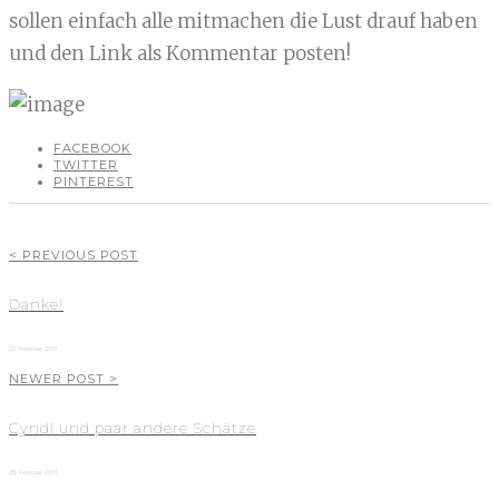
sollen einfach alle mitmachen die Lust drauf haben
und den Link als Kommentar posten!
FACEBOOK
TWITTER
PINTEREST
< PREVIOUS POST
Danke!
22. Februar 2011
NEWER POST >
Cyndi und paar andere Schätze
23. Februar 2011