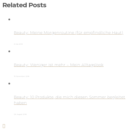
Related Posts
Beauty: Meine Morgenroutine (für empfindliche Haut)
3. Mai 2019
Beauty: Weniger ist mehr – Mein Alltagslook
13. November 2016
Beauty: 10 Produkte, die mich diesen Sommer begleitet
haben
29. August 2016