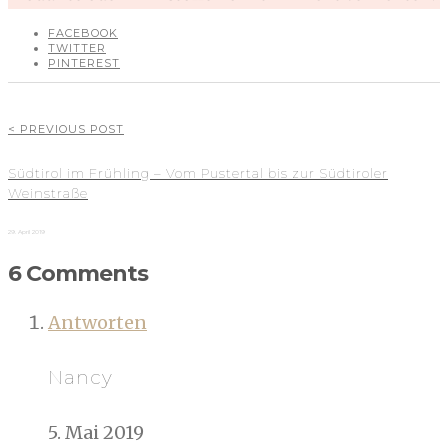
FACEBOOK
TWITTER
PINTEREST
< PREVIOUS POST
Südtirol im Frühling – Vom Pustertal bis zur Südtiroler
Weinstraße
29. April 2019
6 Comments
Antworten
Nancy
5. Mai 2019