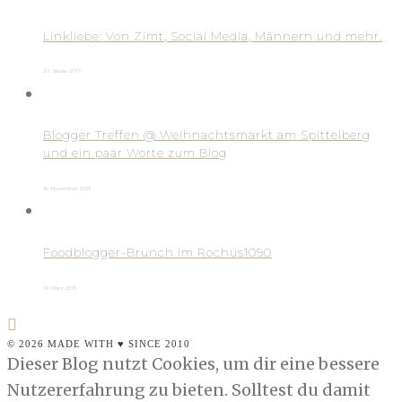
Linkliebe: Von Zimt, Social Media, Männern und mehr.
20. Januar 2017
Blogger Treffen @ Weihnachtsmarkt am Spittelberg
und ein paar Worte zum Blog
16. November 2013
Foodblogger-Brunch im Rochus1090
19. März 2013
© 2026 MADE WITH ♥ SINCE 2010
Dieser Blog nutzt Cookies, um dir eine bessere
Nutzererfahrung zu bieten. Solltest du damit