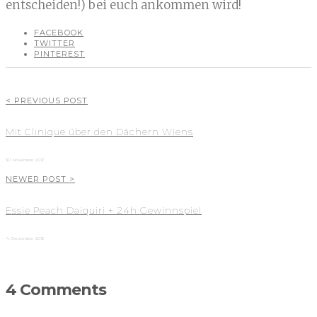
entscheiden!) bei euch ankommen wird!
FACEBOOK
TWITTER
PINTEREST
< PREVIOUS POST
Mit Clinique über den Dächern Wiens
30. November 2012
NEWER POST >
Essie Peach Daiquiri + 24h Gewinnspiel
4. Dezember 2012
4 Comments