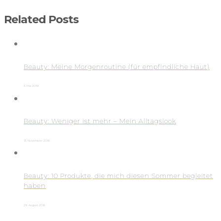
Related Posts
Beauty: Meine Morgenroutine (für empfindliche Haut)
3. Mai 2019
Beauty: Weniger ist mehr – Mein Alltagslook
13. November 2016
Beauty: 10 Produkte, die mich diesen Sommer begleitet
haben
29. August 2016