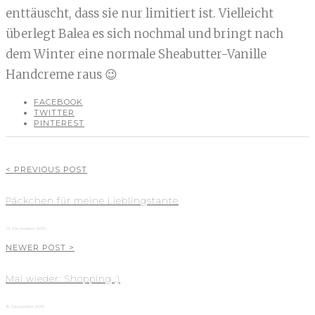
enttäuscht, dass sie nur limitiert ist. Vielleicht
überlegt Balea es sich nochmal und bringt nach
dem Winter eine normale Sheabutter-Vanille
Handcreme raus 😉
FACEBOOK
TWITTER
PINTEREST
< PREVIOUS POST
Päckchen für meine Lieblingstante
14. Dezember 2010
NEWER POST >
Mal wieder: Shopping ;)
15. Dezember 2010