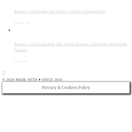
Beauty: Weniger ist mehr – Mein Alltagslook
13. November 2016
Beauty: 10 Produkte, die mich diesen Sommer begleitet
haben
29. August 2016
© 2026 MADE WITH ♥ SINCE 2010
Privacy & Cookies Policy