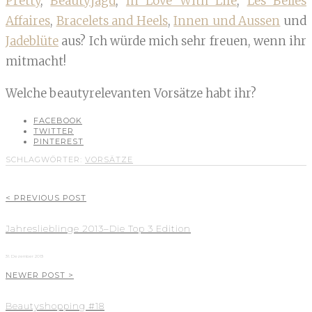
Pretty
,
Beautyjagd
,
In Love With Life
,
Les Belles
Affaires
,
Bracelets and Heels
,
Innen und Aussen
und
Jadeblüte
aus? Ich würde mich sehr freuen, wenn ihr
mitmacht!
Welche beautyrelevanten Vorsätze habt ihr?
FACEBOOK
TWITTER
PINTEREST
SCHLAGWÖRTER:
VORSÄTZE
< PREVIOUS POST
Jahreslieblinge 2013–Die Top 3 Edition
31. Dezember 2013
NEWER POST >
Beautyshopping #18