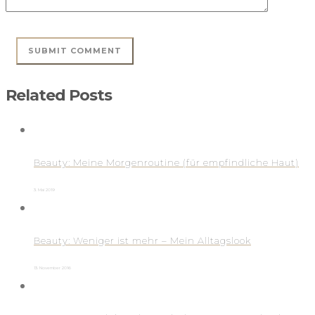
Related Posts
Beauty: Meine Morgenroutine (für empfindliche Haut)
3. Mai 2019
Beauty: Weniger ist mehr – Mein Alltagslook
13. November 2016