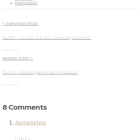
PINTEREST
< PREVIOUS POST
Outfit – So war ich am Samstag arbeiten
2. November 2010
NEWER POST >
Outfit – Essen gehen beim Asiaten
3. November 2010
8 Comments
Antworten
Libra