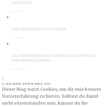
Food Pairing
8. November 2016
Wien: Das Augustin im 15. Bezirk
7. November 2016
Von Liebesbeweisen und Pale Ale. Ein Ausflug zum
Stiegl Biergut Wildshut.
30. September 2016
© 2026 MADE WITH ♥ SINCE 2010
Dieser Blog nutzt Cookies, um dir eine bessere
Nutzererfahrung zu bieten. Solltest du damit
nicht einverstanden sein, kannst du die