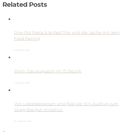
Related Posts
One-Pot Pasta à la Pad Thai und die Sache mit dem
Food Pairing
8. November 2016
Wien: Das Augustin im 15. Bezirk
7. November 2016
Von Liebesbeweisen und Pale Ale. Ein Ausflug zum
Stiegl Biergut Wildshut.
30. September 2016