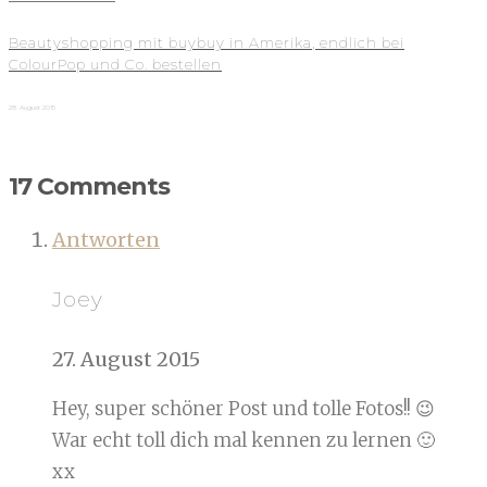
Beautyshopping mit buybuy in Amerika, endlich bei
ColourPop und Co. bestellen
28. August 2015
17 Comments
Antworten
Joey
27. August 2015
Hey, super schöner Post und tolle Fotos!! 😉
War echt toll dich mal kennen zu lernen 🙂
xx