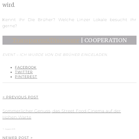
wird.
Kennt ihr Die Brüher? Welche Linzer Lokale besucht ihr
gerne?
Transparenz/Disclosure
| COOPERATION
EVENT – ICH WURDE VON DIE BRÜHER EINGELADEN.
FACEBOOK
TWITTER
PINTEREST
< PREVIOUS POST
Sommerlicher Genuss, das Street Food Cinema auf der
Hohen Warte
7. August 2015
NEWER POST >