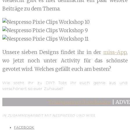
vielleicht gibt es hier demnächst ein paar weitere
Beiträge zu dem Thema.
Unsere sieben Designs findet ihr in der
miss-App
,
wo jetzt noch unter Activity für das schönste
gevotet wird. Welches gefällt euch am besten?
Wie steht ihr zu DIY? Tobt ihr euch gerne aus und
verschönert so euer Zuhause?
Transparenz/Disclosure
| ADV
IN ZUSAMMENARBEIT MIT NESPRESSO UND MISS.
FACEBOOK