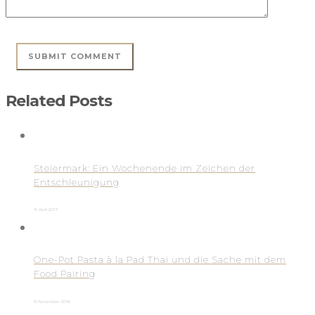
Related Posts
Steiermark: Ein Wochenende im Zeichen der
Entschleunigung
9. April 2017
One-Pot Pasta à la Pad Thai und die Sache mit dem
Food Pairing
8. November 2016