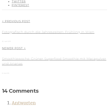
TWITTER
PINTEREST
< PREVIOUS POST
Fotografisch durch die Jahreszeiten: Frühling in Wien
30. April 2015
NEWER POST >
Smoothiewoche: Grüner Superfood Smoothie mit Macapulver
und Ananas
8. Mai 2015
14 Comments
Antworten