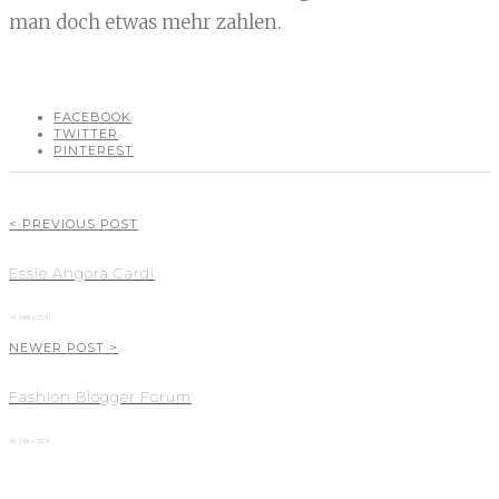
man doch etwas mehr zahlen.
FACEBOOK
TWITTER
PINTEREST
< PREVIOUS POST
Essie Angora Cardi
14. März 2011
NEWER POST >
Fashion Blogger Forum
16. März 2011