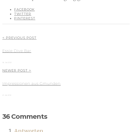
FACEBOOK
TWITTER
PINTEREST
< PREVIOUS POST
Essie Dive Bar
16. Juli 2012
NEWER POST >
Impressionen aus Gmunden
21. Juli 2012
36 Comments
Antworten