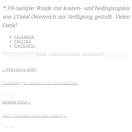
* PR-Sample: Wurde mir kosten- und bedingungslos
von L’Oréal Österreich zur Verfügung gestellt. Vielen
Dank!
FACEBOOK
TWITTER
PINTEREST
SCHLAGWÖRTER:
ESSIE
,
LIMITED EDITION
,
NAGELLACK
< PREVIOUS POST
Foodblogger-Brunch im Rochus1090
19. März 2013
NEWER POST >
Skip The Diet. Just Eat Healthy.
31. März 2013