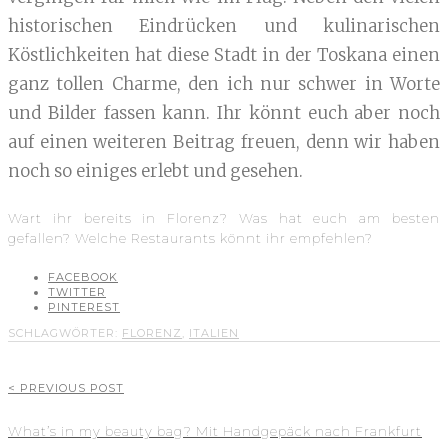
historischen Eindrücken und kulinarischen
Köstlichkeiten hat diese Stadt in der Toskana einen
ganz tollen Charme, den ich nur schwer in Worte
und Bilder fassen kann. Ihr könnt euch aber noch
auf einen weiteren Beitrag freuen, denn wir haben
noch so einiges erlebt und gesehen.
Wart ihr bereits in Florenz? Was hat euch am besten
gefallen? Welche Restaurants könnt ihr empfehlen?
FACEBOOK
TWITTER
PINTEREST
SCHLAGWÖRTER:
FLORENZ
,
ITALIEN
< PREVIOUS POST
What’s in my beauty bag? Mit Handgepäck nach Frankfurt