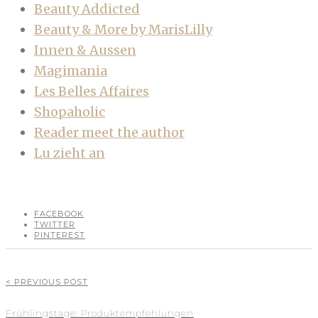
Beauty Addicted
Beauty & More by MarisLilly
Innen & Aussen
Magimania
Les Belles Affaires
Shopaholic
Reader meet the autho
r
Lu zieht an
FACEBOOK
TWITTER
PINTEREST
< PREVIOUS POST
Frühlingstage: Produktempfehlungen