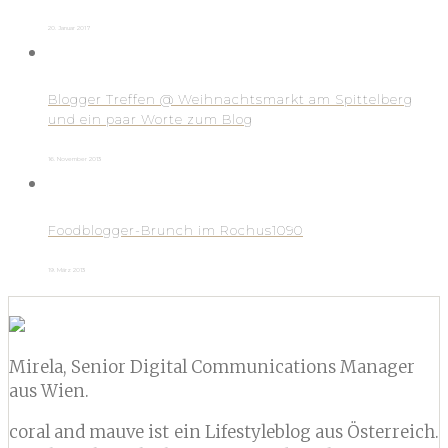
20. Januar 2017
Blogger Treffen @ Weihnachtsmarkt am Spittelberg
und ein paar Worte zum Blog
16. November 2013
Foodblogger-Brunch im Rochus1090
19. März 2013
Mirela, Senior Digital Communications Manager
aus Wien.
coral and mauve ist ein Lifestyleblog aus Österreich.