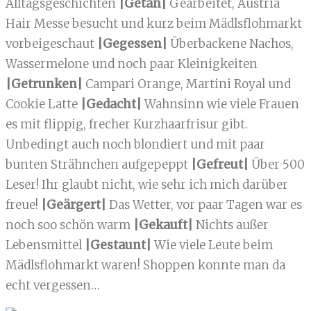
Alltagsgeschichten
|Getan|
Gearbeitet, Austria
Hair Messe besucht und kurz beim Mädlsflohmarkt
vorbeigeschaut
|Gegessen|
Überbackene Nachos,
Wassermelone und noch paar Kleinigkeiten
|Getrunken|
Campari Orange, Martini Royal und
Cookie Latte
|Gedacht|
Wahnsinn wie viele Frauen
es mit flippig, frecher Kurzhaarfrisur gibt.
Unbedingt auch noch blondiert und mit paar
bunten Strähnchen aufgepeppt
|Gefreut|
Über 500
Leser! Ihr glaubt nicht, wie sehr ich mich darüber
freue!
|Geärgert|
Das Wetter, vor paar Tagen war es
noch soo schön warm
|Gekauft|
Nichts außer
Lebensmittel
|Gestaunt|
Wie viele Leute beim
Mädlsflohmarkt waren! Shoppen konnte man da
echt vergessen…