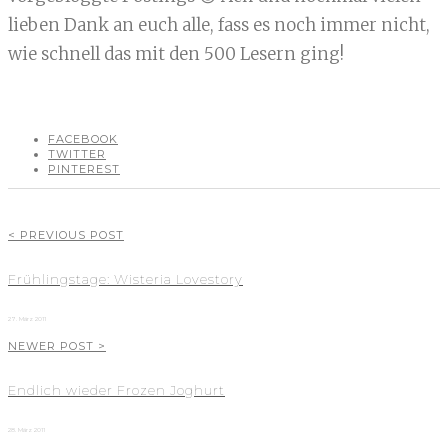
lieben Dank an euch alle, fass es noch immer nicht,
wie schnell das mit den 500 Lesern ging!
FACEBOOK
TWITTER
PINTEREST
< PREVIOUS POST
Frühlingstage: Wisteria Lovestory
27. März 2011
NEWER POST >
Endlich wieder Frozen Joghurt
28. März 2011