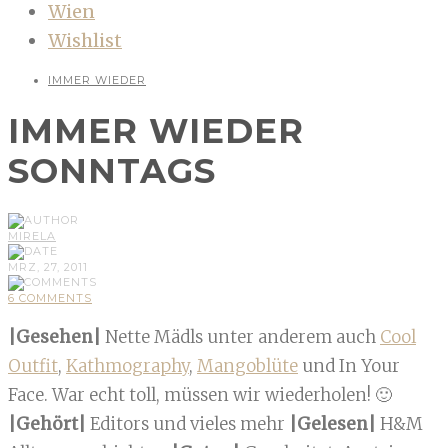
Wien
Wishlist
IMMER WIEDER
IMMER WIEDER
SONNTAGS
MIRELA
MRZ, 27, 2011
6 COMMENTS
|Gesehen|
Nette Mädls unter anderem auch
Cool
Outfit
,
Kathmography
,
Mangoblüte
und In Your
Face. War echt toll, müssen wir wiederholen! 🙂
|Gehört|
Editors und vieles mehr
|Gelesen|
H&M