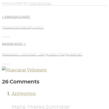
SCHLAGWÖRTER:
GEBURTSTAG
< PREVIOUS POST
{Favourite Places} Ulrich
25. Juli 2014
NEWER POST >
Mascaras – Volumen, Länge oder Fliegenbeine?
28. Juli 2014
26 Comments
Antworten
Marie-Theres Schindler