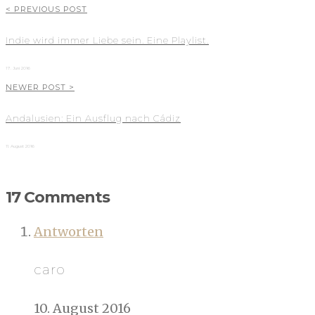
< PREVIOUS POST
Indie wird immer Liebe sein. Eine Playlist.
17. Juni 2016
NEWER POST >
Andalusien: Ein Ausflug nach Cádiz
11. August 2016
17 Comments
Antworten
caro
10. August 2016