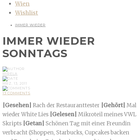
Wien
Wishlist
IMMER WIEDER
IMMER WIEDER
SONNTAGS
MIRELA
MRZ, 13, 2011
13 COMMENTS
|Gesehen|
Rach der Restauranttester
|Gehört|
Mal
wieder White Lies
|Gelesen|
Mikroteil meines VWL
Skripts
|Getan|
Schönen Tag mit einer Freundin
verbracht (Shoppen, Starbucks, Cupcakes backen