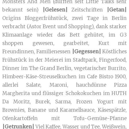
Monsters And Men (dürften seit Little Talks sehr
bekannt sein)
|Gelesen|
Zeitschriften
|Getan|
Origins Bloggerfrühstück, zwei Tage in Berlin
verbracht (Astor Event und Shopping), dank starker
Klimaanlage wieder das Bett gehütet, im G3
shoppen gewesen, gearbeitet, Kurt mit
Freundinnen, Familienessen
|Gegessen|
Köstliches
Frühstück in der Meierei im Stadtpark, Fingerfood,
Dinner im The Grand Berlin, vegetarischer Burrito,
Himbeer-Käse-Streuselkuchen im Cafe Bistro 1900,
allerlei Salate, Maroni, hauchdünne Pizza
Margherita und flüssiger Schokokuchen im HUTH
Da Moritz, Burek, Sarma, Frozen Yogurt mit
Brownies, Banane und Karamellsauce, Käsespätzle,
Ofenkartoffeln mit Tofu-Gemüse-Pfanne
|Getrunken|
Viel Kaffee, Wasser und Tee, Weißwein,