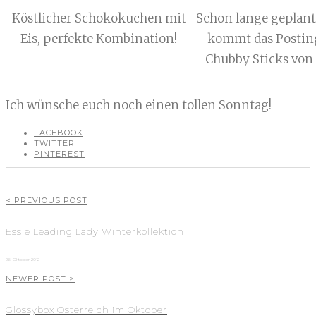
Köstlicher Schokokuchen mit
Schon lange geplant,
Eis, perfekte Kombination!
kommt das Postin
Chubby Sticks von 
Ich wünsche euch noch einen tollen Sonntag!
FACEBOOK
TWITTER
PINTEREST
< PREVIOUS POST
Essie Leading Lady Winterkollektion
26. Oktober 2012
NEWER POST >
Glossybox Österreich im Oktober