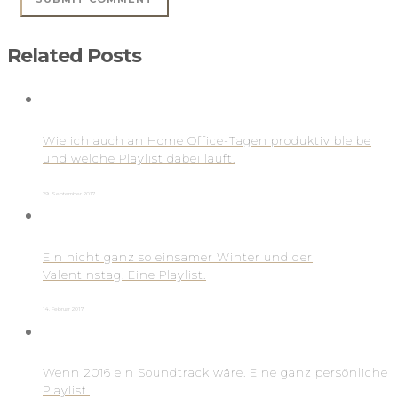
Related Posts
Wie ich auch an Home Office-Tagen produktiv bleibe
und welche Playlist dabei läuft.
29. September 2017
Ein nicht ganz so einsamer Winter und der
Valentinstag. Eine Playlist.
14. Februar 2017
Wenn 2016 ein Soundtrack wäre. Eine ganz persönliche
Playlist.