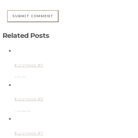
Related Posts
Kurznews #9
6. März 2012
Kurznews #8
7. November 2011
Kurznews #7