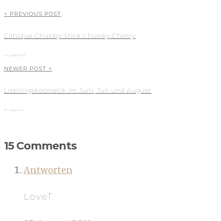
< PREVIOUS POST
Clinique Chubby Stick Chunky Cherry
24. August 2011
NEWER POST >
Lieblingskosmetik im Juni, Juli und August
30. August 2011
15 Comments
Antworten
LoveT.