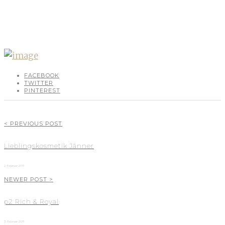
FACEBOOK
TWITTER
PINTEREST
< PREVIOUS POST
Lieblingskosmetik Jänner
2. Februar 2011
NEWER POST >
p2 Rich & Royal
3. Februar 2011