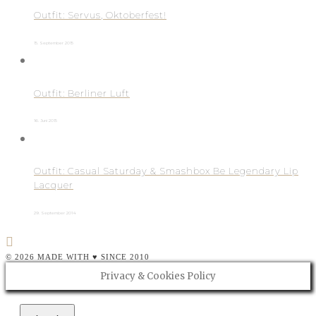
Outfit: Servus, Oktoberfest!
15. September 2015
Outfit: Berliner Luft
16. Juni 2015
Outfit: Casual Saturday & Smashbox Be Legendary Lip
Lacquer
29. September 2014
© 2026 MADE WITH ♥ SINCE 2010
Privacy & Cookies Policy