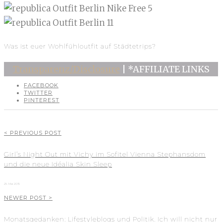
Was ist euer Wohlfühloutfit auf Städtetrips?
Transparenz/Disclosure
| *AFFILIATE LINKS
FACEBOOK
TWITTER
PINTEREST
< PREVIOUS POST
Girl’s Night Out mit Vichy im Sofitel Vienna Stephansdom
und die neue Idéalia Skin Sleep
25. Mai 2015
NEWER POST >
Monatsgedanken: Lifestyleblogs und Politik. Ich will nicht nur