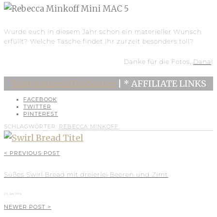
Wurde euch in diesem Jahr schon ein materieller Wunsch
erfüllt? Welche Tasche findet ihr zurzeit besonders toll?
Danke für die Fotos,
Dana
!
Transparenz/Disclosure
| * AFFILIATE LINKS
FACEBOOK
TWITTER
PINTEREST
SCHLAGWÖRTER:
REBECCA MINKOFF
< PREVIOUS POST
Süßes Swirl Bread mit dreierlei Beeren und Zimt
24. Juni 2014
NEWER POST >