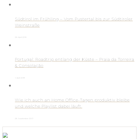
Südtirol im Frühling – Vom Pustertal bis zur Südtiroler
Weinstraße
29. April 2019
Portugal: Roadtrip entlang der Küste – Praia da Torreira
& Consolação
1. April 2018
Wie ich auch an Home Office-Tagen produktiv bleibe
und welche Playlist dabei läuft.
29. September 2017