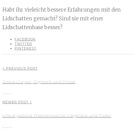
Habt ihr vieleicht bessere Erfahrungen mit den
Lidschatten gemacht? Sind sie mit einer
Lidschattenbase besser?
FACEBOOK
TWITTER
PINTEREST
< PREVIOUS POST
Zoeva Crayon, Pigment und Pinsel
23. Mai 2011
NEWER POST >
s.he stylezone Themenwoche: Nagellack und Puder
26. Mai 2011