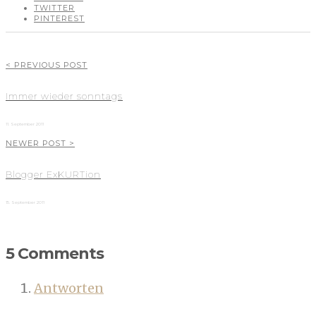
TWITTER
PINTEREST
< PREVIOUS POST
Immer wieder sonntags
11. September 2011
NEWER POST >
Blogger ExKURTion
15. September 2011
5 Comments
Antworten