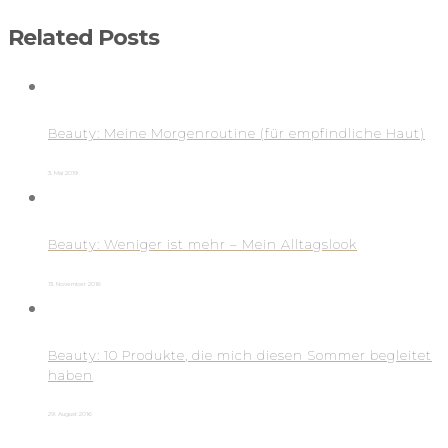
Related Posts
Beauty: Meine Morgenroutine (für empfindliche Haut)
3. Mai 2019
Beauty: Weniger ist mehr – Mein Alltagslook
13. November 2016
Beauty: 10 Produkte, die mich diesen Sommer begleitet
haben
29. August 2016