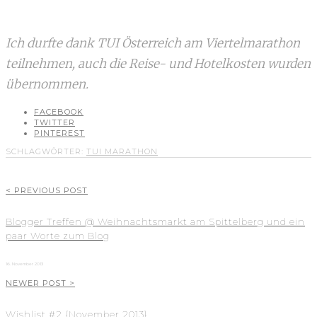
Ich durfte dank TUI Österreich am Viertelmarathon
teilnehmen, auch die Reise- und Hotelkosten wurden
übernommen.
FACEBOOK
TWITTER
PINTEREST
SCHLAGWÖRTER:
TUI MARATHON
< PREVIOUS POST
Blogger Treffen @ Weihnachtsmarkt am Spittelberg und ein
paar Worte zum Blog
16. November 2013
NEWER POST >
Wishlist #2 {November 2013}