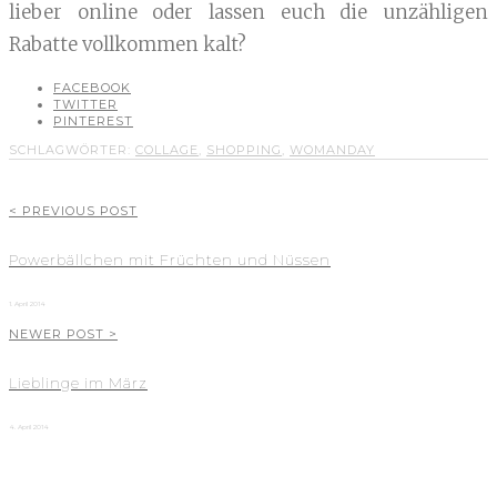
lieber online oder lassen euch die unzähligen
Rabatte vollkommen kalt?
FACEBOOK
TWITTER
PINTEREST
SCHLAGWÖRTER:
COLLAGE
,
SHOPPING
,
WOMANDAY
< PREVIOUS POST
Powerbällchen mit Früchten und Nüssen
1. April 2014
NEWER POST >
Lieblinge im März
4. April 2014