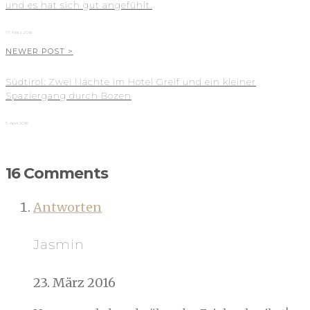
und es hat sich gut angefühlt.
17. März 2016
NEWER POST >
Südtirol: Zwei Nächte im Hotel Greif und ein kleiner
Spaziergang durch Bozen
5. April 2016
16 Comments
Antworten
Jasmin
23. März 2016