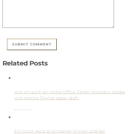
Related Posts
Wie ich auch an Home Office-Tagen produktiv bleibe
und welche Playlist dabei läuft.
29. September 2017
Ein nicht ganz so einsamer Winter und der