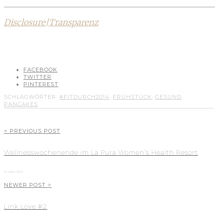
Disclosure|Transparenz
FACEBOOK
TWITTER
PINTEREST
SCHLAGWÖRTER:
#FITDURCH2014
,
FRÜHSTÜCK
,
GESUND
,
PANCAKES
< PREVIOUS POST
Wellnesswochenende im La Pura Women’s Health Resort
17. März 2014
NEWER POST >
Link Love #2