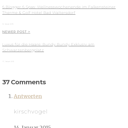
6 Blogger 6 Spas: Wellnesswochenende im Falkensteiner
Therme & Golf Hotel Bad Waltersdorf
12. Januar 2015
NEWER POST >
Luxus für die Haare: Bundy Bundy Exklusiv am
Schwarzenbergplatz
17. Januar 2015
37 Comments
Antworten
kirschvogel
14. Januar 2015