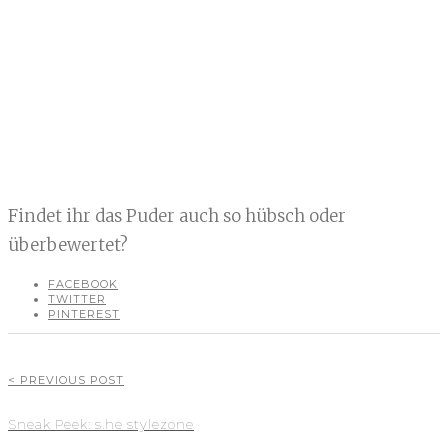
Findet ihr das Puder auch so hübsch oder
überbewertet?
FACEBOOK
TWITTER
PINTEREST
< PREVIOUS POST
Sneak Peek: s.he stylezone