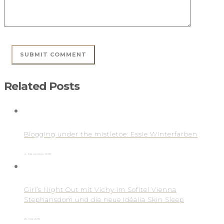
Related Posts
Blogging under the mistletoe: Essie Winterfarben
4. Dezember 2015
Girl’s Night Out mit Vichy im Sofitel Vienna
Stephansdom und die neue Idéalia Skin Sleep
25. Mai 2015