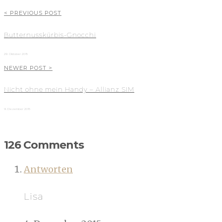
< PREVIOUS POST
Butternusskürbis-Gnocchi
29. Oktober 2015
NEWER POST >
Nicht ohne mein Handy – Allianz SIM
9. Dezember 2015
126 Comments
Antworten
Lisa